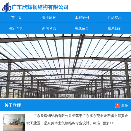
首 页
关于欣辉
工程案例
产品展示
信息搜索
生产车间
新闻动态
在线留言
联系我们
搜索
关于欣辉
更多
广东欣辉钢结构有限公司坐落于广东省东莞市企石镇上截黄金
积工业区，是东莞本土集钢结构专业设计、标准...更多>>